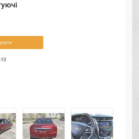
уючі
упити
-13