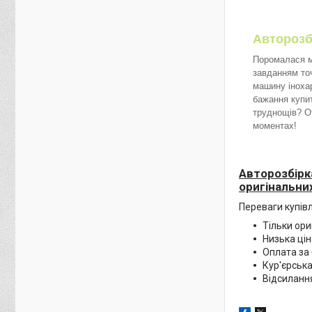
Авторозби
Поромалася ма
завданням точ
машину іноха
бажання купит
труднощів? О
моментах!
Авторозбірка
оригінальних
Переваги купівл
Тільки ори
Низька цін
Оплата за 
Кур'єрська
Відсилання