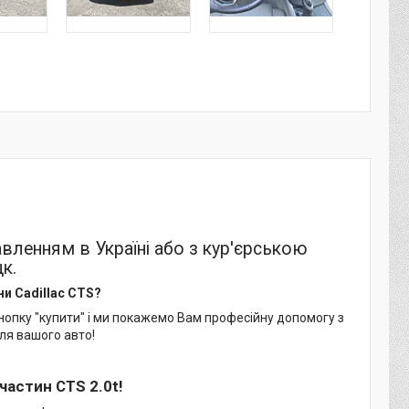
авленням в Україні або з кур'єрською
к.
ни Cadillac CTS?
нопку "купити" і ми покажемо Вам професійну допомогу з
ля вашого авто!
частин CTS 2.0t!