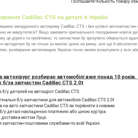
Поспішайте! Кількість товару об
рання Cadillac CTS на деталі в Україні
шина закордонного автопрому Cadillac CTS і без купівлі автозапчастин в
но не викрутитися? Якщо замовити оригінального походження новітні дет
рку це дорого та проблемно, то запчастини бу зрозуміло обернуться вда
и автодеталі бу не тільки за малою ціною на ринку, але ще й абсолютно 
тже, розбирання автоіномарок Україна точно зможе влаштувати у всіх а
 автохірург розбирає автомобілі вже понад 10 років.
 б/за запчастин Cadillac CTS 2.0t
і б/у деталей на автошрот Cadillac CTS:
гінальні б/у запчастини для автомобіля Cadillac CTS 2.0t
а на авто запчастини Cadillac CTS як порівняти з новими.
б/у деталі накладеною платежею або ціною кур'єра.
 доставка містом Луцк.
 запчастин поштовими службами по всій Україні.