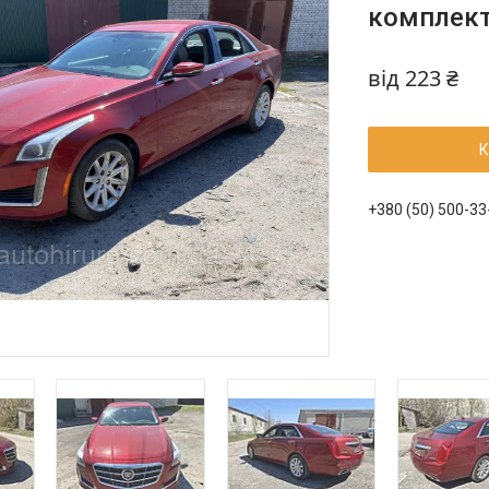
комплект
від
223 ₴
К
+380 (50) 500-33