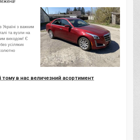
межена!
 Україні з важким
алі та вузли на
лим виходом! Є
без усіляких
бсолютно
 і тому в нас величезний асортимент