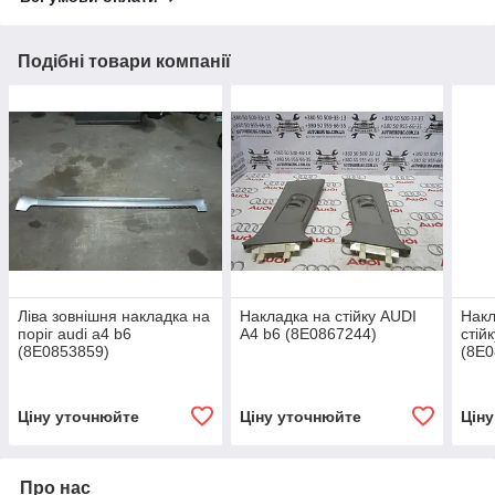
Подібні товари компанії
Ліва зовнішня накладка на
Накладка на стійку AUDI
Накл
поріг audi a4 b6
A4 b6 (8E0867244)
стій
(8E0853859)
(8E0
Ціну уточнюйте
Ціну уточнюйте
Цін
Про нас