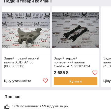
Подібні товари компанії
Задній правий нижній
Задній верхній
Задн
важіль AUDI A4 b6
поперечний важіль
важі
(8E0505312)
Cadillac ATS 23105024
(4E0
2 685
₴
Ціну уточнюйте
Цін
Купити
Про нас
98% позитивних з 59 відгуків за рік