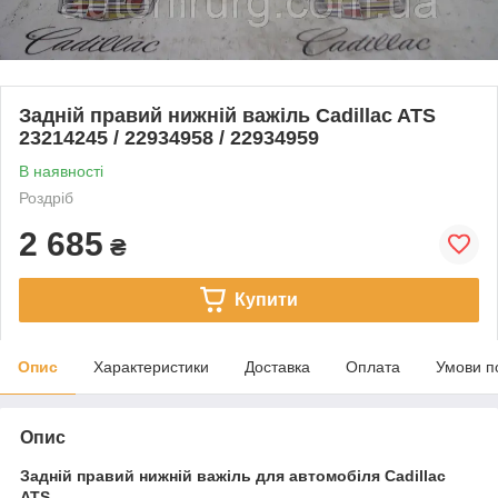
Задній правий нижній важіль Cadillac ATS
23214245 / 22934958 / 22934959
В наявності
Роздріб
2 685
₴
Купити
Опис
Характеристики
Доставка
Оплата
Умови п
Опис
Задній правий нижній важіль для автомобіля Cadillac
ATS