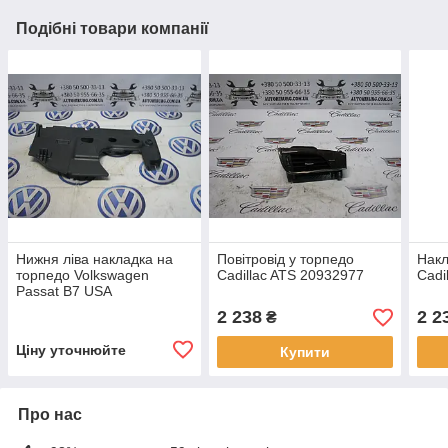
Подібні товари компанії
Нижня ліва накладка на
Повітровід у торпедо
Накл
торпедо Volkswagen
Cadillac ATS 20932977
Cadi
Passat B7 USA
(561863083)
2 238
2 2
₴
Ціну уточнюйте
Купити
Про нас