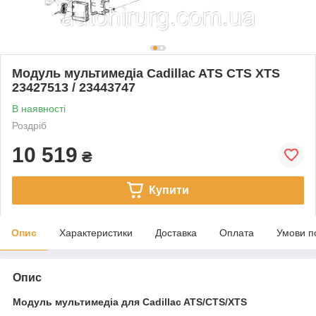
Модуль мультимедіа Cadillac ATS CTS XTS
23427513 / 23443747
В наявності
Роздріб
10 519
₴
Купити
Опис
Характеристики
Доставка
Оплата
Умови п
Опис
Модуль мультимедіа для Cadillac ATS/CTS/XTS