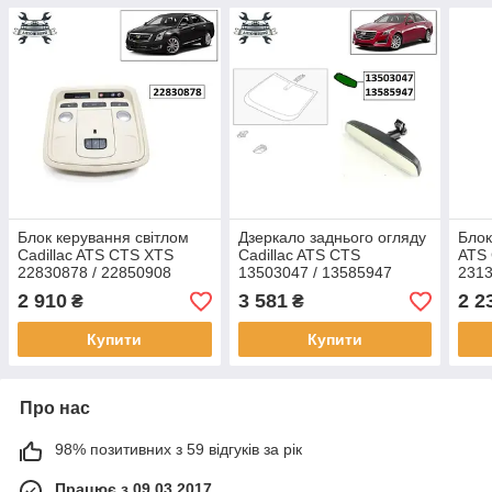
Блок керування світлом
Дзеркало заднього огляду
Блок
Cadillac ATS CTS XTS
Cadillac ATS CTS
ATS 
22830878 / 22850908
13503047 / 13585947
231
2 910
3 581
2 2
₴
₴
Купити
Купити
Про нас
98% позитивних з 59 відгуків за рік
Працює з 09.03.2017