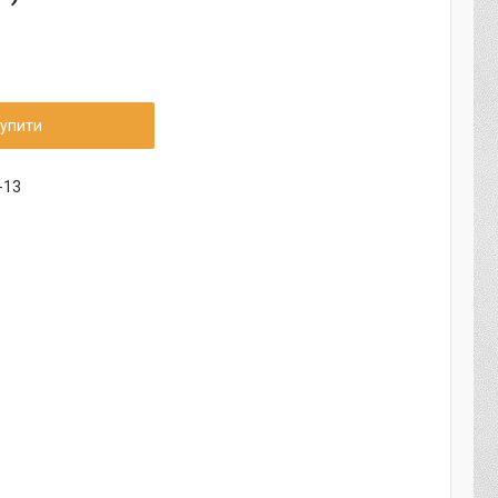
упити
-13