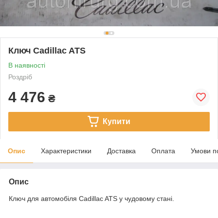
Ключ Cadillac ATS
В наявності
Роздріб
4 476
₴
Купити
Опис
Характеристики
Доставка
Оплата
Умови п
Опис
Ключ для автомобіля Cadillac ATS у чудовому стані.