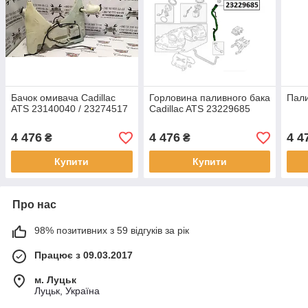
Бачок омивача Cadillac
Горловина паливного бака
Пали
ATS 23140040 / 23274517
Cadillac ATS 23229685
4 476
4 476
4 4
₴
₴
Купити
Купити
Про нас
98% позитивних з 59 відгуків за рік
Працює з 09.03.2017
м. Луцьк
Луцьк, Україна