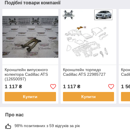
Подібні товари компанії
Кронштейн випускного
Кронштейн торпедо
Крон
колектора Cadillac ATS
Cadillac ATS 22985727
Cadi
(12650097)
1 117
1 117
1 5
₴
₴
Купити
Купити
Про нас
98% позитивних з 59 відгуків за рік