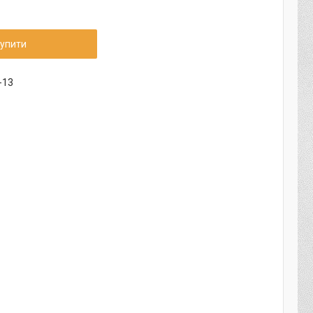
упити
-13