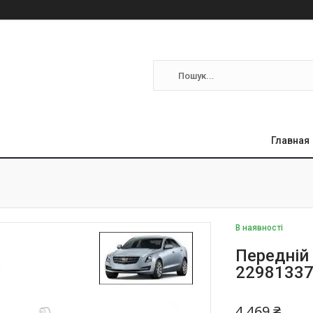
Главная
В наявності
Передній 
22981337
4 469 ₴