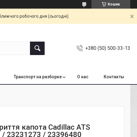
Кошик
ближчого робочого дня (сьогодні).
+380 (50) 500-33-13
Транспорт на разборке
О нас
Контакты
риття капота Cadillac ATS
 / 23231273 / 23396480