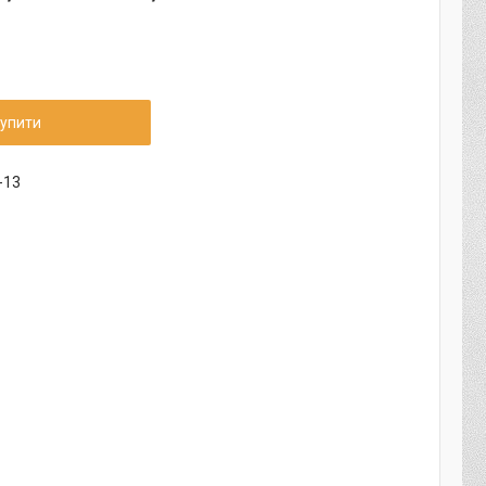
упити
-13