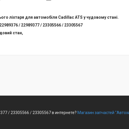
го ліхтаря для автомобіля Cadillac ATS у чудовому стані.
22989376 / 22989377 / 23305566 / 23305567
удовий стан,
9377 / 23305566 / 23305567 в интернете?
Магазин запчастей "Автох