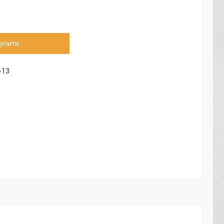
упити
-13