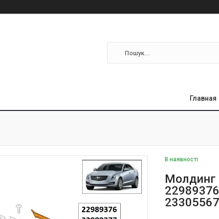
Главная
В наявності
Молдинг з
22989376 
2330556