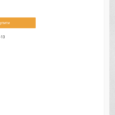
упити
-13