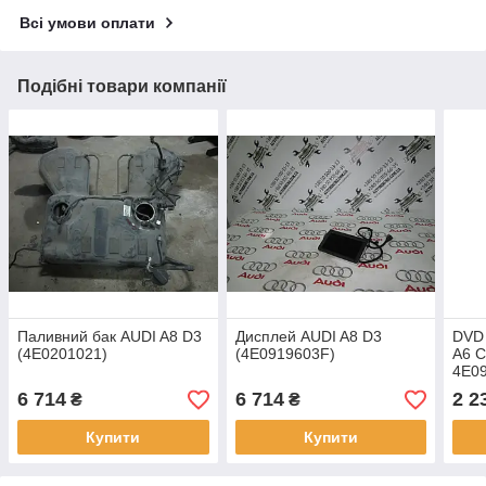
Всі умови оплати
Подібні товари компанії
Паливний бак AUDI A8 D3
Дисплей AUDI A8 D3
DVD 
(4E0201021)
(4E0919603F)
A6 C
4E0
6 714
6 714
2 2
₴
₴
Купити
Купити