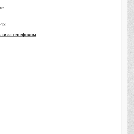
те
-13
ьки за телефоном