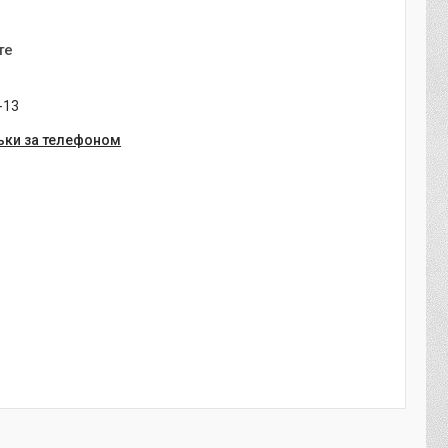
те
-13
ьки за телефоном