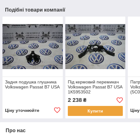
Подібні товари компанії
Задня подушка глушника
Під кермовий перемикач
Патр
Volkswagen Passat B7 USA
Volkswagen Passat B7 USA
Volk
1K5953502
(5C0
2 238
₴
Ціну уточнюйте
Цін
Купити
Про нас