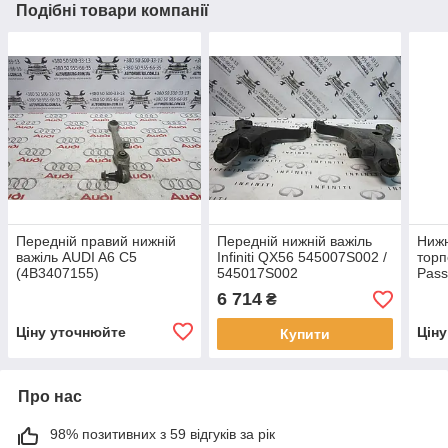
Подібні товари компанії
Передній правий нижній
Передній нижній важіль
Нижн
важіль AUDI A6 C5
Infiniti QX56 545007S002 /
торп
(4B3407155)
545017S002
Pass
(561
6 714
₴
Ціну уточнюйте
Цін
Купити
Про нас
98% позитивних з 59 відгуків за рік