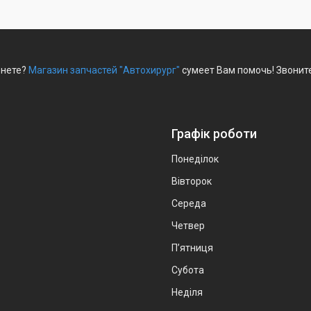
рнете?
Магазин запчастей "Автохирург"
сумеет Вам помочь! Звоните
Графік роботи
Понеділок
Вівторок
Середа
Четвер
Пʼятниця
Субота
Неділя