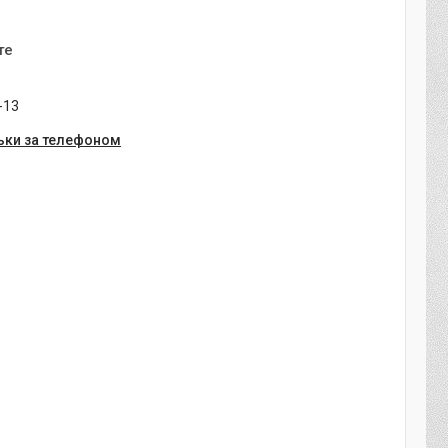
те
-13
ьки за телефоном