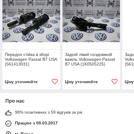
Передня стійка в зборі
Задній лівий поздовжній
Задн
Volkswagen Passat B7 USA
важіль Volkswagen Passat
Volk
(561413031)
B7 USA (1K0505225)
(561
Ціну уточнюйте
Ціну уточнюйте
Цін
Про нас
98% позитивних з 59 відгуків за рік
Працює з 09.03.2017
м. Луцьк