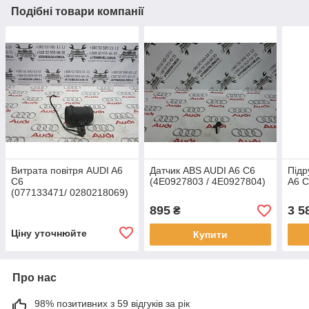
Подібні товари компанії
Витрата повітря AUDI A6
Датчик ABS AUDI A6 C6
Під
C6
(4E0927803 / 4E0927804)
A6 C
(077133471/ 0280218069)
895
3 5
₴
Ціну уточнюйте
Купити
Про нас
98% позитивних з 59 відгуків за рік