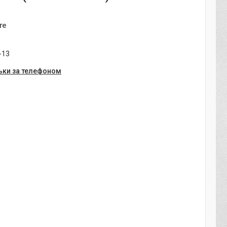
те
-13
ьки за телефоном