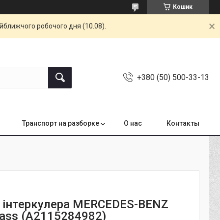
Кошик
айближчого робочого дня (10.08).
+380 (50) 500-33-13
Транспорт на разборке
О нас
Контакты
 інтеркулера MERCEDES-BENZ
lass (A2115284982)