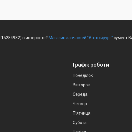
115284982) в интернете?
Магазин запчастей "Автохирург"
сумеет Ва
Графік роботи
Понеділок
Вівторок
Середа
Четвер
Пʼятниця
Субота
Неділя