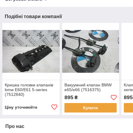
Подібні товари компанії
Кришка головки клапанів
Вакуумний клапан BMW
Кла
bmw E60/E61 5-series
e65/e66 (7516375)
seri
(7512840)
895
895
₴
Ціну уточнюйте
Купити
Про нас