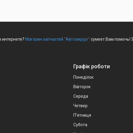
в интернете?
Магазин запчастей "Автохирург"
сумеет Вам помочь! З
Графік роботи
Понеділок
Вівторок
Середа
Четвер
Пʼятниця
Субота