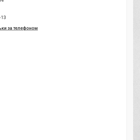
те
-13
ьки за телефоном