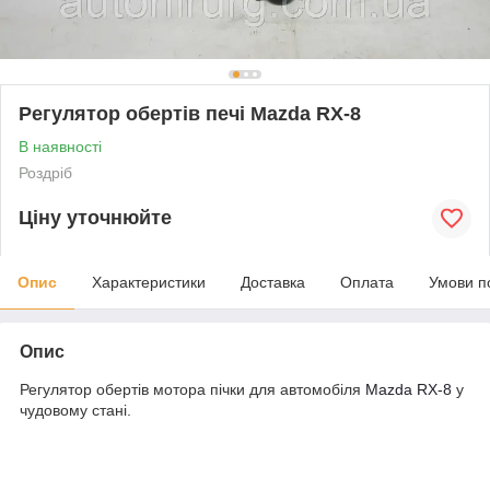
Регулятор обертів печі Mazda RX-8
В наявності
Роздріб
Ціну уточнюйте
Опис
Характеристики
Доставка
Оплата
Умови п
Опис
Регулятор обертів мотора пічки для автомобіля
Mazda RX-8
у
чудовому стані.