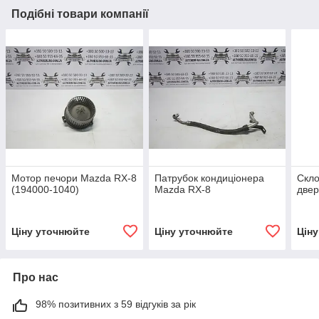
Подібні товари компанії
Мотор печори Mazda RX-8
Патрубок кондиціонера
Скло
(194000-1040)
Mazda RX-8
двер
Ціну уточнюйте
Ціну уточнюйте
Цін
Про нас
98% позитивних з 59 відгуків за рік