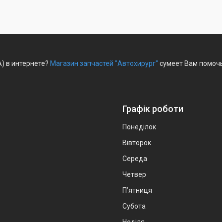
A) в интернете?
Магазин запчастей "Автохирург"
сумеет Вам помочь
Графік роботи
Понеділок
Вівторок
Середа
Четвер
Пʼятниця
Субота
Неділя