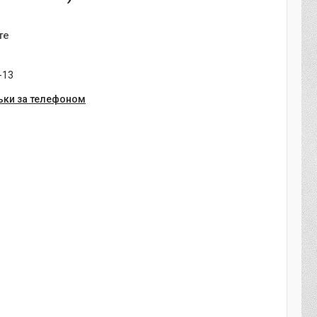
те
-13
ьки за телефоном