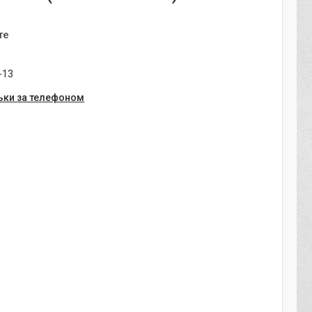
те
-13
ьки за телефоном