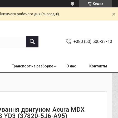
Кошик
ближчого робочого дня (сьогодні).
+380 (50) 500-33-13
Транспорт на разборке
О нас
Контакты
ування двигуном Acura MDX
8 YD3 (37820-5J6-A95)