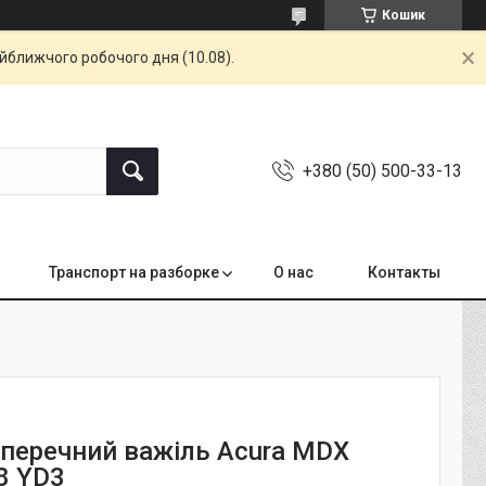
Кошик
айближчого робочого дня (10.08).
+380 (50) 500-33-13
Транспорт на разборке
О нас
Контакты
оперечний важіль Acura MDX
8 YD3