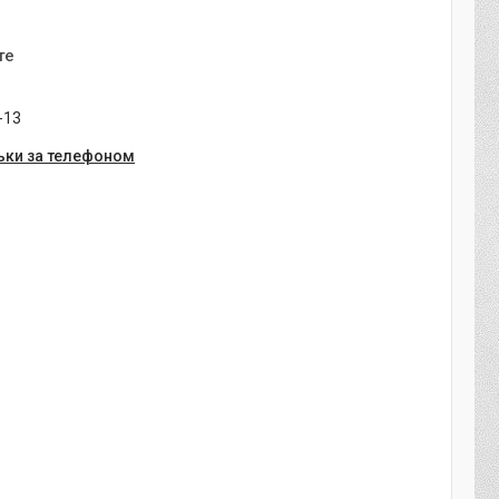
те
-13
ьки за телефоном