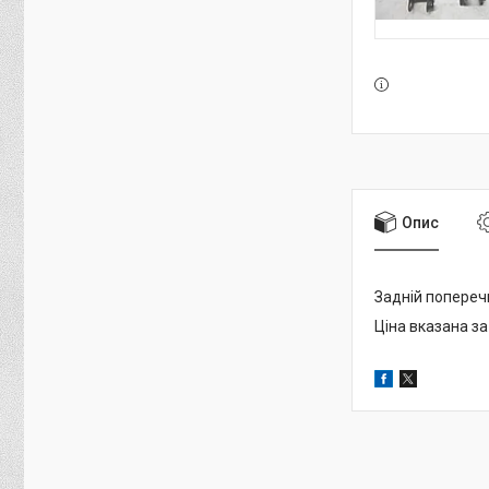
Опис
Задній попереч
Ціна вказана за