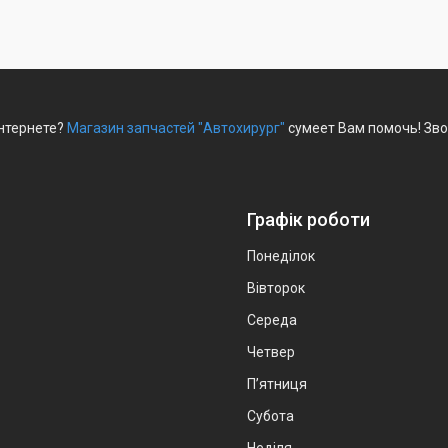
интернете?
Магазин запчастей "Автохирург"
сумеет Вам помочь! Зво
Графік роботи
Понеділок
Вівторок
Середа
Четвер
Пʼятниця
Субота
Неділя