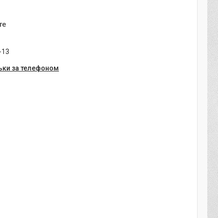
те
-13
ьки за телефоном