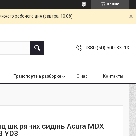
Кошик
жчого робочого дня (завтра, 10.08).
+380 (50) 500-33-13
Транспорт на разборке
О нас
Контакты
яд шкіряних сидінь Acura MDX
8 YD3