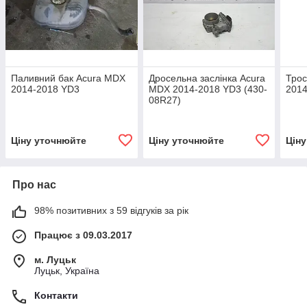
Паливний бак Acura MDX
Дросельна заслінка Acura
Тро
2014-2018 YD3
MDX 2014-2018 YD3 (430-
201
08R27)
Ціну уточнюйте
Ціну уточнюйте
Цін
Про нас
98% позитивних з 59 відгуків за рік
Працює з 09.03.2017
м. Луцьк
Луцьк, Україна
Контакти