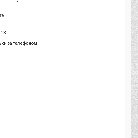
те
-13
ьки за телефоном