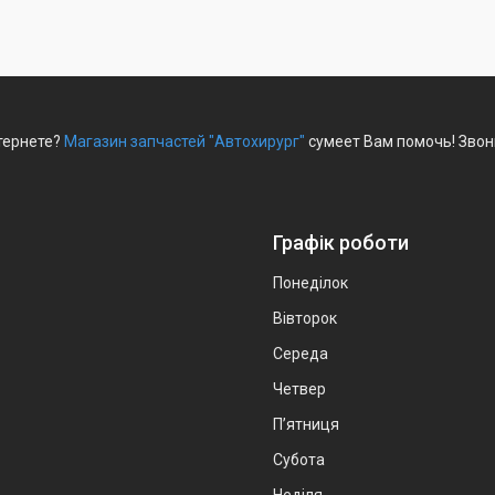
тернете?
Магазин запчастей "Автохирург"
сумеет Вам помочь! Звон
Графік роботи
Понеділок
Вівторок
Середа
Четвер
Пʼятниця
Субота
Неділя