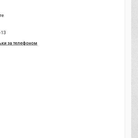
те
-13
ьки за телефоном