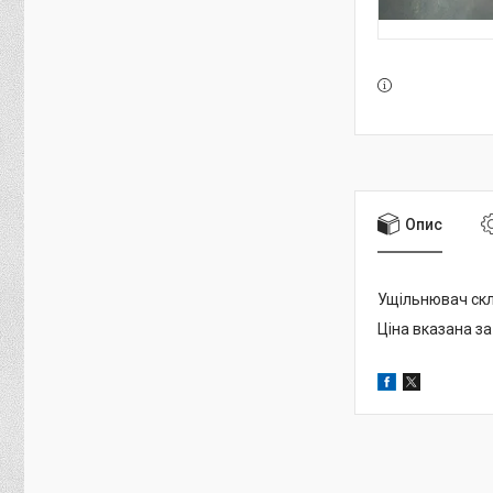
Опис
Ущільнювач скл
Ціна вказана за