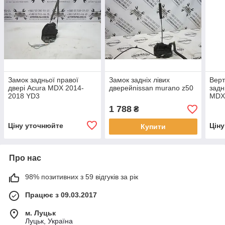
Замок задньої правої
Замок задніх лівих
Верт
двері Acura MDX 2014-
дверейnissan murano z50
задн
2018 YD3
MDX
(727
1 788
₴
727
Ціну уточнюйте
Цін
Купити
Про нас
98% позитивних з 59 відгуків за рік
Працює з 09.03.2017
м. Луцьк
Луцьк, Україна