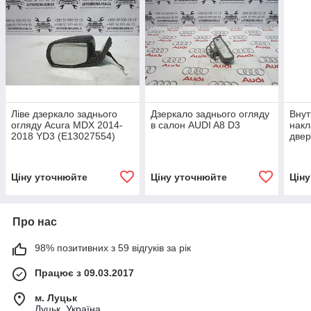
Ліве дзеркало заднього
Дзеркало заднього огляду
Внут
огляду Acura MDX 2014-
в салон AUDI A8 D3
накл
2018 YD3 (E13027554)
двер
201
Ціну уточнюйте
Ціну уточнюйте
Цін
Про нас
98% позитивних з 59 відгуків за рік
Працює з 09.03.2017
м. Луцьк
Луцьк, Україна