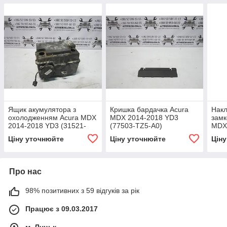
Ящик акумулятора з
Кришка бардачка Acura
Накл
охолодженням Acura MDX
MDX 2014-2018 YD3
замк
2014-2018 YD3 (31521-
(77503-TZ5-A0)
MDX
TZ5-A0 / 31651-TZ5-A012-
(773
Ціну уточнюйте
Ціну уточнюйте
Цін
M1)
Про нас
98% позитивних з 59 відгуків за рік
Працює з 09.03.2017