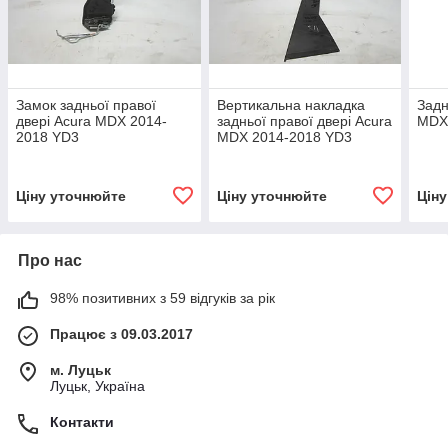
Замок задньої правої
Вертикальна накладка
Задн
двері Acura MDX 2014-
задньої правої двері Acura
MDX
2018 YD3
MDX 2014-2018 YD3
(72721TZ5A111C1NH556)
Ціну уточнюйте
Ціну уточнюйте
Цін
Про нас
98% позитивних з 59 відгуків за рік
Працює з 09.03.2017
м. Луцьк
Луцьк, Україна
Контакти