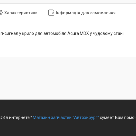
Характеристики
Інформація для замовлення
оп-сигнал у крило для автомобіля Acura MDX у чудовому стані.
YD3 в интернете?
Магазин запчастей "Автохирург"
сумеет Вам помоч