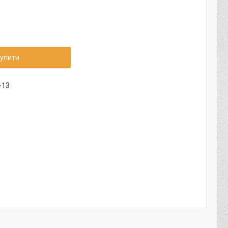
упити
-13