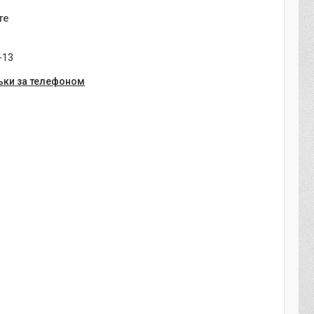
те
-13
ьки за телефоном