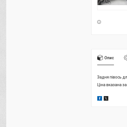
Опис
Задня півось д
Ціна вказана за