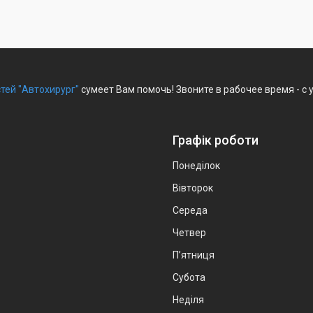
тей "Автохирург"
сумеет Вам помочь! Звоните в рабочее время - с
Графік роботи
Понеділок
Вівторок
Середа
Четвер
Пʼятниця
Субота
Неділя