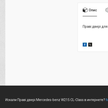
Опис
Праві двері для
Искали Праві двері Mercedes-benz W215 CL-Class в интернете?
М