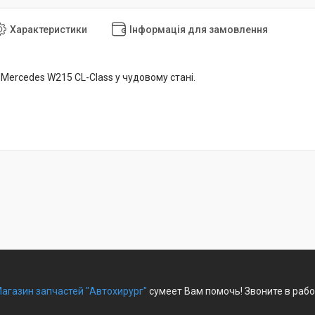
Характеристики
Інформація для замовлення
 Mercedes W215 CL-Class у чудовому стані.
агазин запчастей "Автохирург"
сумеет Вам помочь! Звоните в рабо