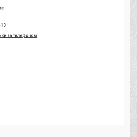
те
-13
ьки за телефоном