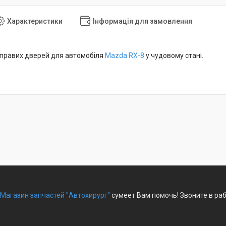
Характеристики
Інформація для замовлення
 правих дверей для автомобіля
Mazda RX-8
у чудовому стані.
Магазин запчастей "Автохирург"
сумеет Вам помочь! Звоните в раб