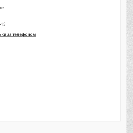
те
-13
ьки за телефоном