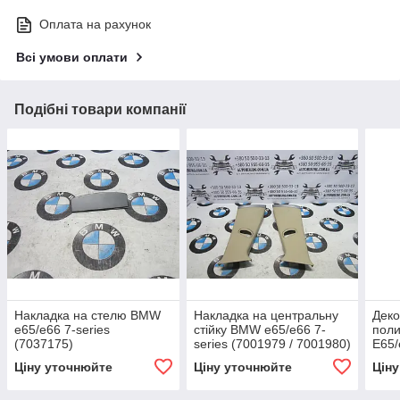
Оплата на рахунок
Всі умови оплати
Подібні товари компанії
Накладка на стелю BMW
Накладка на центральну
Деко
e65/e66 7-series
стійку BMW e65/e66 7-
пол
(7037175)
series (7001979 / 7001980)
E65/
(701
Ціну уточнюйте
Ціну уточнюйте
Цін