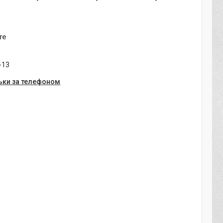
те
-13
ьки за телефоном