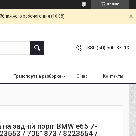
Кошик
айближчого робочого дня (10.08).
+380 (50) 500-33-13
Транспорт на разборке
О нас
Контакты
на задній поріг BMW e65 7-
223553 / 7051873 / 8223554 /