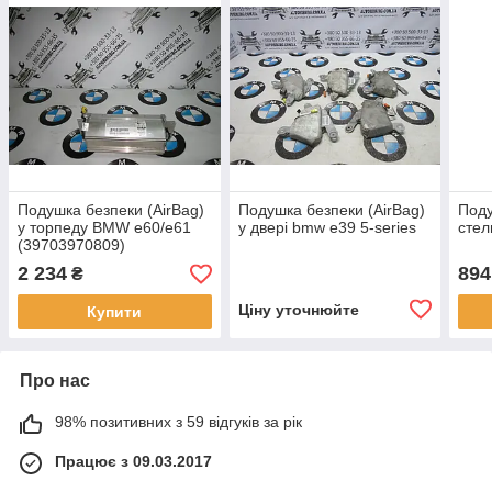
Подушка безпеки (AirBag)
Подушка безпеки (AirBag)
Поду
у торпеду BMW e60/e61
у двері bmw e39 5-series
стел
(39703970809)
2 234
894
₴
Ціну уточнюйте
Купити
Про нас
98% позитивних з 59 відгуків за рік
Працює з 09.03.2017