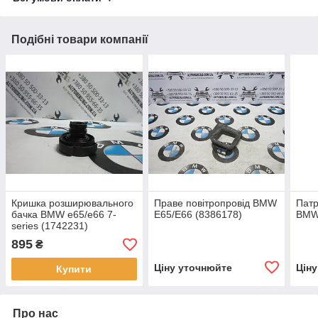
Подібні товари компанії
Кришка розширювального
Праве повітропровід BMW
Патр
бачка BMW e65/e66 7-
E65/E66 (8386178)
BMW 
series (1742231)
895
₴
Ціну уточнюйте
Цін
Купити
Про нас