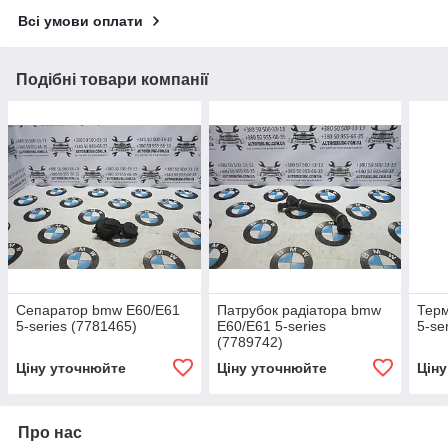
Всі умови оплати
Подібні товари компанії
Сепаратор bmw E60/E61
Патрубок радіатора bmw
Терм
5-series (7781465)
E60/E61 5-series
5-se
(7789742)
Ціну уточнюйте
Ціну уточнюйте
Цін
Про нас