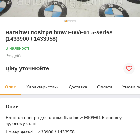
Нагнітач повітря bmw E60/E61 5-series
(1433900 / 1433958)
В наявності
Роздріб
Ціну уточнюйте
Опис
Характеристики
Доставка
Оплата
Умови п
Опис
Нагнітач повітря для автомобіля bmw E60/E61 5-series у
чудовому стані.
Номер деталі: 1433900 / 1433958