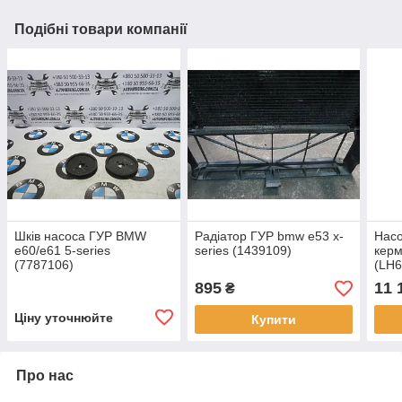
Подібні товари компанії
Шків насоса ГУР BMW
Радіатор ГУР bmw e53 x-
Насо
e60/e61 5-series
series (1439109)
кер
(7787106)
(LH6
LH2
895
11 
₴
Ціну уточнюйте
Купити
Про нас