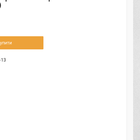
)
упити
-13