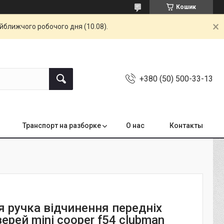
Кошик
айближчого робочого дня (10.08).
+380 (50) 500-33-13
Транспорт на разборке
О нас
Контакты
я ручка відчинення передніх
ерей mini cooper f54 clubman