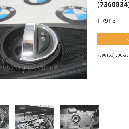
(7360834
1 791 ₴
К
+380 (50) 500-33