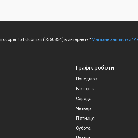
i cooper f54 clubman (7360834) в интернете?
Магазин запчастей "А
Графік роботи
Понеділок
Вівторок
Середа
Четвер
Пʼятниця
Субота
Неділя