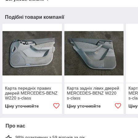
Подібні товари компанії
Карта передніх правих
Карта задніх лівих дверей
Карт
дверей MERCEDES-BENZ
MERCEDES-BENZ W220
MER
W220 s-class
s-class
s-cl
Ціну уточнюйте
Ціну уточнюйте
Цін
Про нас
98% позитивних з 59 відгуків за рік