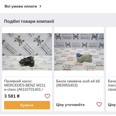
Всі умови оплати
Подібні товари компанії
Паливний насос
Бачок омивача audi a4 b6
Бачо
MERCEDES-BENZ W211
(8E0955453)
merc
e-class (A6110701401 /
clas
0445010048)
3 581
₴
Ціну уточнюйте
Цін
Купити