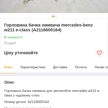
Горловина бачка омивача mercedes-benz
w211 e-class (A2118600164)
В наявності
Роздріб
Ціну уточнюйте
Опис
Характеристики
Доставка
Оплата
Умови п
Опис
Горловина бачка омивача для автомобіля
mercedes
w211 e-
class
у чудовому стані.
Номер деталі: A2118600164