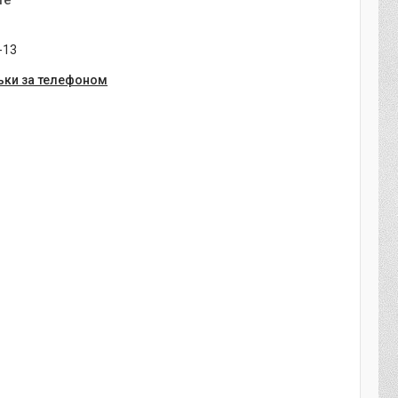
те
-13
ьки за телефоном