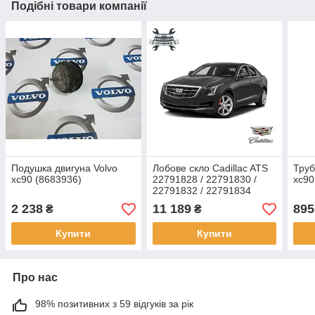
Подібні товари компанії
Подушка двигуна Volvo
Лобове скло Cadillac ATS
Труб
xc90 (8683936)
22791828 / 22791830 /
xc90
22791832 / 22791834
2 238
11 189
895
₴
₴
Купити
Купити
Про нас
98% позитивних з 59 відгуків за рік